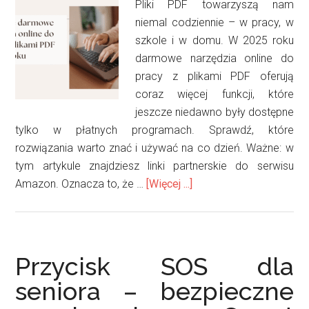
Pliki PDF towarzyszą nam
niemal codziennie – w pracy, w
szkole i w domu. W 2025 roku
darmowe narzędzia online do
pracy z plikami PDF oferują
coraz więcej funkcji, które
jeszcze niedawno były dostępne
tylko w płatnych programach. Sprawdź, które
rozwiązania warto znać i używać na co dzień. Ważne: w
tym artykule znajdziesz linki partnerskie do serwisu
oNajlepsze
Amazon. Oznacza to, że …
[Więcej ...]
darmowe
narzędzia
online
do
Przycisk SOS dla
pracy
seniora – bezpieczne
z
plikami