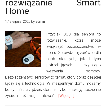
rozwiązanie Smart
PDF
Home
w
2025
17 sierpnia, 2025
by
admin
roku
Przycisk SOS dla seniora to
rozwiązanie, które może
zwiększyć bezpieczeństwo w
domu. Sprawdzi się zarówno dla
osób starszych, jak i tych
potrzebujących szybkiego
wezwania pomocy.
Bezpieczeństwo seniorów to temat, który coraz częściej
łączy się z technologią. W inteligentnym domu możemy
korzystać z urządzeń, które nie tylko ułatwiają codzienne
oPrzycisk
życie, ale też mogą uratować …
[Więcej ...]
SOS