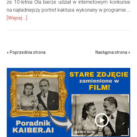
że 10-letnia Ola bierze udział w internetowym konkursie
na najładniejszy portret kaktusa wykonany w programie …
oSpam?
[Więcej ...]
Nie
dziękuję!
Po
co
« Poprzednia strona
Następna strona »
Ci
tymczasowa
Pierwszy
skrzynka
e-
panel
mail?
boczny