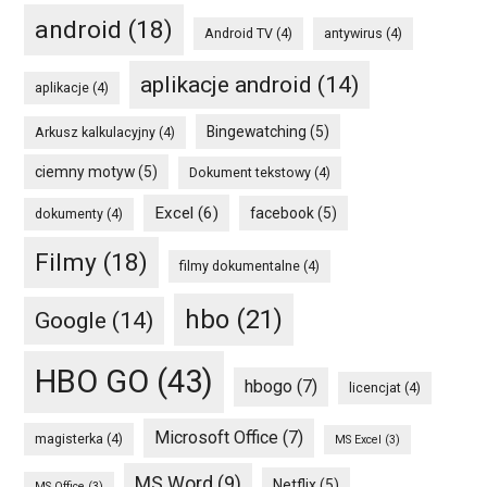
android
(18)
Android TV
(4)
antywirus
(4)
aplikacje android
(14)
aplikacje
(4)
Bingewatching
(5)
Arkusz kalkulacyjny
(4)
ciemny motyw
(5)
Dokument tekstowy
(4)
Excel
(6)
facebook
(5)
dokumenty
(4)
Filmy
(18)
filmy dokumentalne
(4)
hbo
(21)
Google
(14)
HBO GO
(43)
hbogo
(7)
licencjat
(4)
Microsoft Office
(7)
magisterka
(4)
MS Excel
(3)
MS Word
(9)
Netflix
(5)
MS Office
(3)