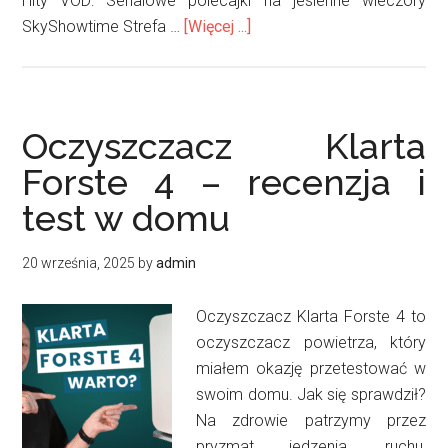
Hity VOD: Serialowe polecajki na jesienne wieczory
oSeriale
SkyShowtime Strefa …
[Więcej ...]
na
jesienny
weekend:
Kocyk,
Oczyszczacz Klarta
herbata
Forste 4 – recenzja i
i
test w domu
maraton
z
VOD!
20 września, 2025
by
admin
(jesień
2025)
Oczyszczacz Klarta Forste 4 to
oczyszczacz powietrza, który
miałem okazję przetestować w
swoim domu. Jak się sprawdził?
Na zdrowie patrzymy przez
pryzmat jedzenia, ruchu,