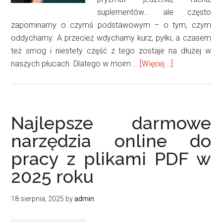
suplementów… ale często
zapominamy o czymś podstawowym – o tym, czym
oddychamy. A przecież wdychamy kurz, pyłki, a czasem
też smog i niestety część z tego zostaje na dłużej w
oOczyszczac
naszych płucach. Dlatego w moim …
[Więcej ...]
Klarta
Forste
4
–
Najlepsze darmowe
recenzja
narzędzia online do
i
pracy z plikami PDF w
test
w
2025 roku
domu
18 sierpnia, 2025
by
admin