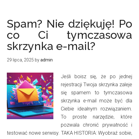
dla
seniora
–
Spam? Nie dziękuję! Po
bezpieczne
co Ci tymczasowa
rozwiązanie
skrzynka e-mail?
Smart
Home
29 lipca, 2025
by
admin
Jeśli boisz się, że po jednej
rejestracji Twoja skrzynka zaleje
się spamem to tymczasowa
skrzynka e-mail może być dla
Ciebie idealnym rozwiązaniem.
To proste narzędzie, które
pozwala chronić prywatność i
testować nowe serwisy. TAKA HISTORIA: Wyobraź sobie,