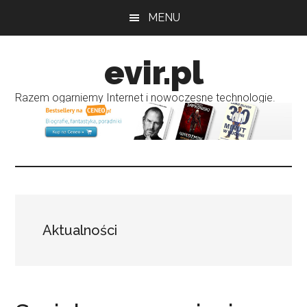
Przejdź
Przejdź
MENU
do
do
treści
głównego
evir.pl
paska
bocznego
Razem ogarniemy Internet i nowoczesne technologie.
Aktualności