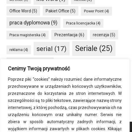
Office Word
(5)
Pakiet Office
(5)
Power Point
(4)
praca dyplomowa
(9)
Praca licencjacka
(4)
Prezentacja
(6)
recenzja
(5)
Praca magisterska
(4)
Seriale
(25)
serial
(17)
reklama
(4)
seriale HBO GO
(8)
Smartfon
(4)
social media
(4)
Cenimy Twoją prywatność
VOD
(34)
sprzęt
(6)
Windows
(5)
Poprzez piki “cookies” należy rozumieć dane informatyczne
przechowywane w urządzeniach końcowych użytkowników,
Word
(8)
Windows 10
(7)
przeznaczone do korzystania ze stron internetowych. W
szczególności są to pliki tekstowe, zawierające nazwę strony
zmiana rozdzielczości
(4)
internetowej, z której pochodzą, czas przechowywania ich na
urządzeniu końcowym oraz unikalny numer. Serwis nie
zbiera w sposób automatyczny żadnych informacji, z
wyjątkiem informacji zawartych w plikach cookies. Klikając