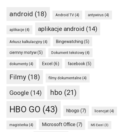
android
(18)
Android TV
(4)
antywirus
(4)
aplikacje android
(14)
aplikacje
(4)
Bingewatching
(5)
Arkusz kalkulacyjny
(4)
ciemny motyw
(5)
Dokument tekstowy
(4)
Excel
(6)
facebook
(5)
dokumenty
(4)
Filmy
(18)
filmy dokumentalne
(4)
hbo
(21)
Google
(14)
HBO GO
(43)
hbogo
(7)
licencjat
(4)
Microsoft Office
(7)
magisterka
(4)
MS Excel
(3)