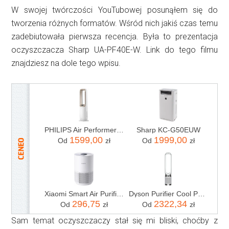
W swojej twórczości YouTubowej posunąłem się do
tworzenia różnych formatów. Wśród nich jakiś czas temu
zadebiutowała pierwsza recencja. Była to prezentacja
oczyszczacza Sharp UA-PF40E-W. Link do tego filmu
znajdziesz na dole tego wpisu.
PHILIPS Air Performer Seria 8000 3w1 AMF870/16
Sharp KC-G50EUW
1599,00
1999,00
Od
zł
Od
zł
Xiaomi Smart Air Purifier 4 Compact
Dyson Purifier Cool PC1 De-NOx TP11
296,75
2322,34
Od
zł
Od
zł
Sam temat oczyszczaczy stał się mi bliski, choćby z