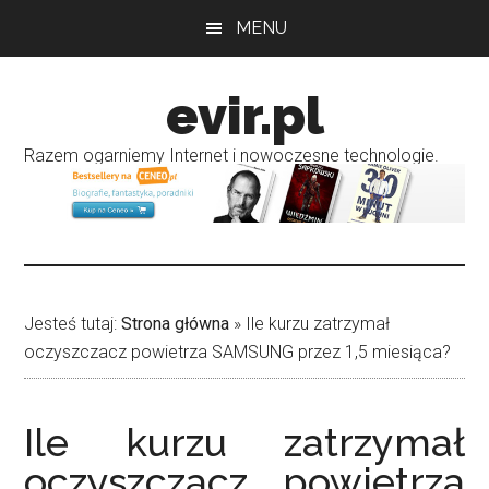
Przejdź
Przejdź
MENU
do
do
treści
głównego
evir.pl
paska
bocznego
Razem ogarniemy Internet i nowoczesne technologie.
Jesteś tutaj:
Strona główna
»
Ile kurzu zatrzymał
oczyszczacz powietrza SAMSUNG przez 1,5 miesiąca?
Ile kurzu zatrzymał
oczyszczacz powietrza