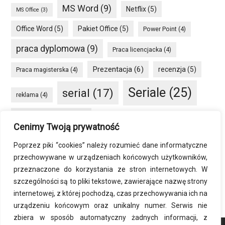
MS Word
(9)
Netflix
(5)
MS Office
(3)
Office Word
(5)
Pakiet Office
(5)
Power Point
(4)
praca dyplomowa
(9)
Praca licencjacka
(4)
Prezentacja
(6)
recenzja
(5)
Praca magisterska
(4)
Seriale
(25)
serial
(17)
reklama
(4)
seriale HBO GO
(8)
Smartfon
(4)
social media
(4)
Cenimy Twoją prywatność
VOD
(34)
sprzęt
(6)
Windows
(5)
Poprzez piki “cookies” należy rozumieć dane informatyczne
przechowywane w urządzeniach końcowych użytkowników,
Word
(8)
Windows 10
(7)
przeznaczone do korzystania ze stron internetowych. W
szczególności są to pliki tekstowe, zawierające nazwę strony
zmiana rozdzielczości
(4)
internetowej, z której pochodzą, czas przechowywania ich na
urządzeniu końcowym oraz unikalny numer. Serwis nie
zbiera w sposób automatyczny żadnych informacji, z