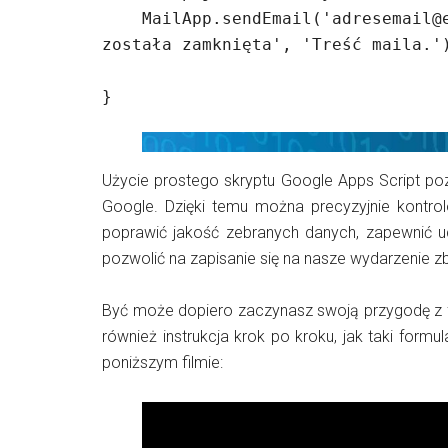
    MailApp.sendEmail('adresemail@email.com', 'Temat maila np Ankieta 
została zamknięta', 'Treść maila.')
}
Użycie prostego skryptu Google Apps Script poz
Google. Dzięki temu można precyzyjnie kontr
poprawić jakość zebranych danych, zapewnić uc
pozwolić na zapisanie się na nasze wydarzenie zb
Być może dopiero zaczynasz swoją przygodę z f
również instrukcja krok po kroku, jak taki form
poniższym filmie: