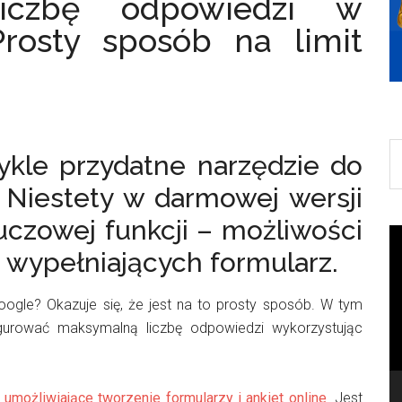
liczbę odpowiedzi w
Prosty sposób na limit
S
kle przydatne narzędzie do
th
. Niestety w darmowej wersji
si
...
luczowej funkcji – możliwości
O
b wypełniających formularz.
v
oogle? Okazuje się, że jest na to prosty sposób. W tym
igurować maksymalną liczbę odpowiedzi wykorzystując
umożliwiające tworzenie formularzy i ankiet online
. Jest