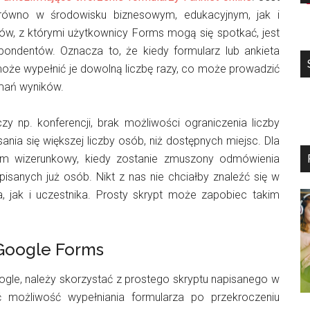
arówno w środowisku biznesowym, edukacyjnym, jak i
w, z którymi użytkownicy Forms mogą się spotkać, jest
pondentów. Oznacza to, że kiedy formularz lub ankieta
oże wypełnić je dowolną liczbę razy, co może prowadzić
amań wyników.
y np. konferencji, brak możliwości ograniczenia liczby
nia się większej liczby osób, niż dostępnych miejsc. Dla
em wizerunkowy, kiedy zostanie zmuszony odmówienia
sanych już osób. Nikt z nas nie chciałby znaleźć się w
ra, jak i uczestnika. Prosty skrypt może zapobiec takim
 Google Forms
ogle, należy skorzystać z prostego skryptu napisanego w
 możliwość wypełniania formularza po przekroczeniu