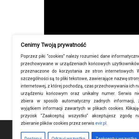
Cenimy Twoją prywatność
Poprzez piki “cookies” należy rozumieć dane informatyczn
przechowywane w urządzeniach końcowych użytkowników
przeznaczone do korzystania ze stron internetowych. 
szczególności są to pliki tekstowe, zawierające nazwę stron
W kategorii:
Aktualności
,
Porady różne
,
pozostałe
,
Przy
internetowej, z której pochodzą, czas przechowywania ich n
Tagi:
ankiety
,
formularze
,
Google
,
limit osób w ankiecie
urządzeniu końcowym oraz unikalny numer. Serwis ni
zbiera w sposób automatyczny żadnych informacji, 
wyjątkiem informacji zawartych w plikach cookies. Klikają
przycisk "Zaakceptuj wszystko" akceptujesz zgodę n
zbieranie plików cookies przez serwis
evir.pl
.
Dostosuj
Odrzuć wszystko
Zaakceptuj wszystko