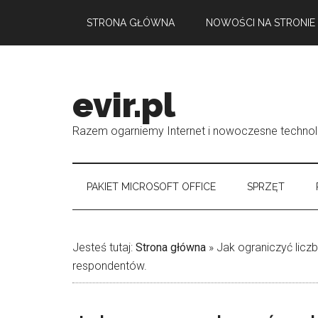
Przejdź
Skip
Przejdź
STRONA GŁÓWNA
NOWOŚCI NA STRONIE
do
to
do
treści
secondary
głównego
menu
paska
bocznego
evir.pl
Razem ogarniemy Internet i nowoczesne technol
PAKIET MICROSOFT OFFICE
SPRZĘT
Jesteś tutaj:
Strona główna
»
Jak ograniczyć licz
respondentów.