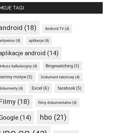
MOJE TAGI
android
(18)
Android TV
(4)
antywirus
(4)
aplikacje
(4)
aplikacje android
(14)
Bingewatching
(5)
Arkusz kalkulacyjny
(4)
ciemny motyw
(5)
Dokument tekstowy
(4)
Excel
(6)
facebook
(5)
dokumenty
(4)
Filmy
(18)
filmy dokumentalne
(4)
hbo
(21)
Google
(14)