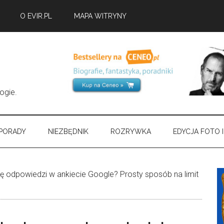
O EVIR.PL
MAPA WITRYNY
ogie.
PORADY
NIEZBĘDNIK
ROZRYWKA
EDYCJA FOTO I
bę odpowiedzi w ankiecie Google? Prosty sposób na limit