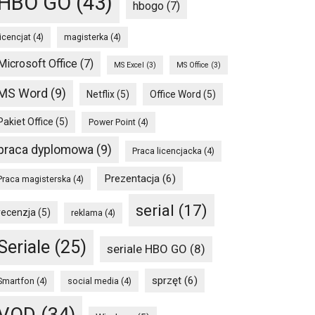
HBO GO
(43)
hbogo
(7)
licencjat
(4)
magisterka
(4)
Microsoft Office
(7)
MS Excel
(3)
MS Office
(3)
MS Word
(9)
Netflix
(5)
Office Word
(5)
Pakiet Office
(5)
Power Point
(4)
praca dyplomowa
(9)
Praca licencjacka
(4)
Prezentacja
(6)
Praca magisterska
(4)
serial
(17)
recenzja
(5)
reklama
(4)
Seriale
(25)
seriale HBO GO
(8)
sprzęt
(6)
Smartfon
(4)
social media
(4)
VOD
(34)