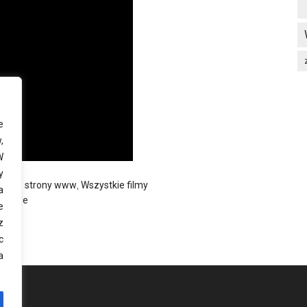
e
,
W
y
datne strony www
,
Wszystkie filmy
a
 Google
e
z
c
a