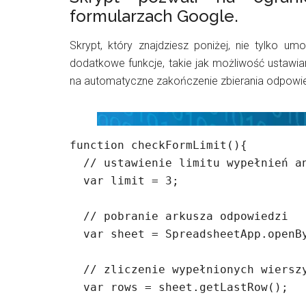
formularzach Google.
Skrypt, który znajdziesz poniżej, nie tylko um
dodatkowe funkcje, takie jak możliwość ustawia
na automatyczne zakończenie zbierania odpowie
function checkFormLimit(){

  // ustawienie limitu wypełnień ankiety 

  var limit = 3;

  // pobranie arkusza odpowiedzi

  var sheet = SpreadsheetApp.openById('tu wstaw kod arkusza');

  // zliczenie wypełnionych wierszy

  var rows = sheet.getLastRow();
