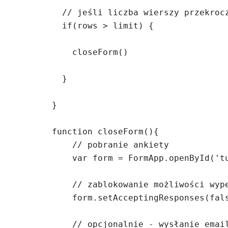
  // jeśli liczba wierszy przekroczy limit

  if(rows > limit) {

    closeForm()

  }

}

function closeForm(){

    // pobranie ankiety

    var form = FormApp.openById('tu wstaw kod formularza');

    // zablokowanie możliwości wypełniania

    form.setAcceptingResponses(false);

    // opcjonalnie - wysłanie emaila
