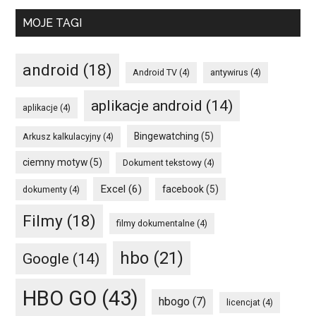
MOJE TAGI
android
(18)
Android TV
(4)
antywirus
(4)
aplikacje android
(14)
aplikacje
(4)
Bingewatching
(5)
Arkusz kalkulacyjny
(4)
ciemny motyw
(5)
Dokument tekstowy
(4)
Excel
(6)
facebook
(5)
dokumenty
(4)
Filmy
(18)
filmy dokumentalne
(4)
hbo
(21)
Google
(14)
HBO GO
(43)
hbogo
(7)
licencjat
(4)