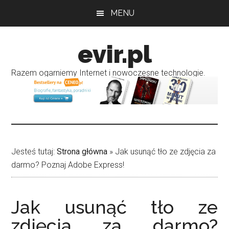
Przejdź
Przejdź
MENU
do
do
treści
głównego
evir.pl
paska
bocznego
Razem ogarniemy Internet i nowoczesne technologie.
Jesteś tutaj:
Strona główna
»
Jak usunąć tło ze zdjęcia za
darmo? Poznaj Adobe Express!
Jak usunąć tło ze
zdjęcia za darmo?