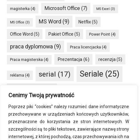
Microsoft Office
(7)
magisterka
(4)
MS Excel
(3)
MS Word
(9)
Netflix
(5)
MS Office
(3)
Office Word
(5)
Pakiet Office
(5)
Power Point
(4)
praca dyplomowa
(9)
Praca licencjacka
(4)
Prezentacja
(6)
recenzja
(5)
Praca magisterska
(4)
Seriale
(25)
serial
(17)
reklama
(4)
seriale HBO GO
(8)
Smartfon
(4)
social media
(4)
Cenimy Twoją prywatność
VOD
(34)
sprzęt
(6)
Windows
(5)
Poprzez piki “cookies” należy rozumieć dane informatyczne
przechowywane w urządzeniach końcowych użytkowników,
Word
(8)
Windows 10
(7)
przeznaczone do korzystania ze stron internetowych. W
szczególności są to pliki tekstowe, zawierające nazwę strony
zmiana rozdzielczości
(4)
internetowej, z której pochodzą, czas przechowywania ich na