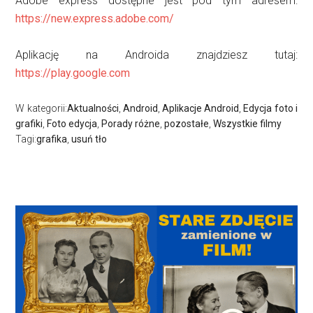
Adobe express dostępne jest pod tym adresem:
https://new.express.adobe.com/
Aplikację na Androida znajdziesz tutaj:
https://play.google.com
W kategorii:
Aktualności
,
Android
,
Aplikacje Android
,
Edycja foto i
grafiki
,
Foto edycja
,
Porady różne
,
pozostałe
,
Wszystkie filmy
Tagi:
grafika
,
usuń tło
Pierwszy
panel
boczny