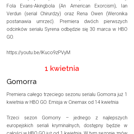
Fola Evans-Akingbola (An American Exorcism), Ian
Verdun (serial Chirurdzy) oraz Rena Owen (Weronika
postanawia umrzeć). Premiera dwóch pierwszych
odcinków serialu Syrena odbędzie się 30 marca w HBO
GO.
https://youtu.be/lKuco9zPVyM
1 kwietnia
Gomorra
Premiera całego trzeciego sezonu serialu Gomorra już 1
kwietnia w HBO GO. Emisja w Cinemax od 14 kwietnia
Trzeci sezon Gomorry – jednego z najlepszych
europejskich seriali kryminalnych, dostępny będzie w
całości w HBO GO już od 1 kwietnia. W tym sezonie znów