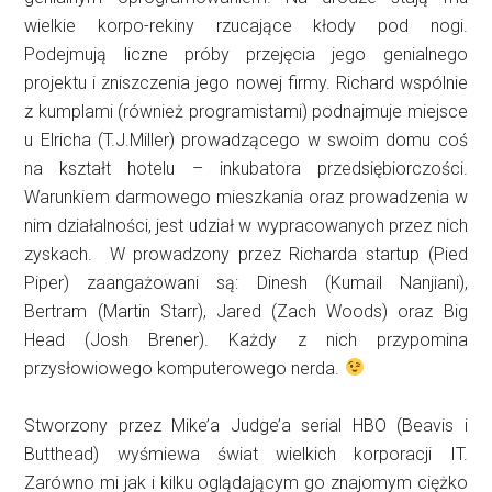
wielkie korpo-rekiny rzucające kłody pod nogi.
Podejmują liczne próby przejęcia jego genialnego
projektu i zniszczenia jego nowej firmy. Richard wspólnie
z kumplami (również programistami) podnajmuje miejsce
u Elricha (T.J.Miller) prowadzącego w swoim domu coś
na kształt hotelu – inkubatora przedsiębiorczości.
Warunkiem darmowego mieszkania oraz prowadzenia w
nim działalności, jest udział w wypracowanych przez nich
zyskach. W prowadzony przez Richarda startup (Pied
Piper) zaangażowani są: Dinesh (Kumail Nanjiani),
Bertram (Martin Starr), Jared (Zach Woods) oraz Big
Head (Josh Brener). Każdy z nich przypomina
przysłowiowego komputerowego nerda.
Stworzony przez Mike’a Judge’a serial HBO (Beavis i
Butthead) wyśmiewa świat wielkich korporacji IT.
Zarówno mi jak i kilku oglądającym go znajomym ciężko