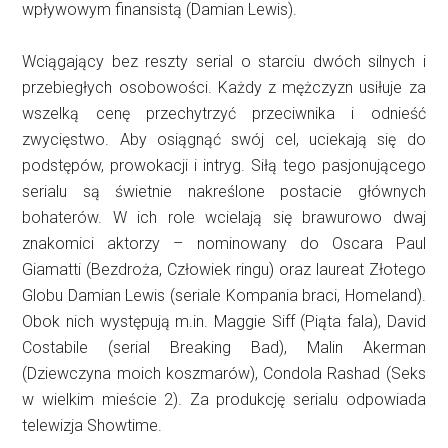
wpływowym finansistą (Damian Lewis).
Wciągający bez reszty serial o starciu dwóch silnych i
przebiegłych osobowości. Każdy z mężczyzn usiłuje za
wszelką cenę przechytrzyć przeciwnika i odnieść
zwycięstwo. Aby osiągnąć swój cel, uciekają się do
podstępów, prowokacji i intryg. Siłą tego pasjonującego
serialu są świetnie nakreślone postacie głównych
bohaterów. W ich role wcielają się brawurowo dwaj
znakomici aktorzy – nominowany do Oscara Paul
Giamatti (Bezdroża, Człowiek ringu) oraz laureat Złotego
Globu Damian Lewis (seriale Kompania braci, Homeland).
Obok nich występują m.in. Maggie Siff (Piąta fala), David
Costabile (serial Breaking Bad), Malin Akerman
(Dziewczyna moich koszmarów), Condola Rashad (Seks
w wielkim mieście 2). Za produkcję serialu odpowiada
telewizja Showtime.