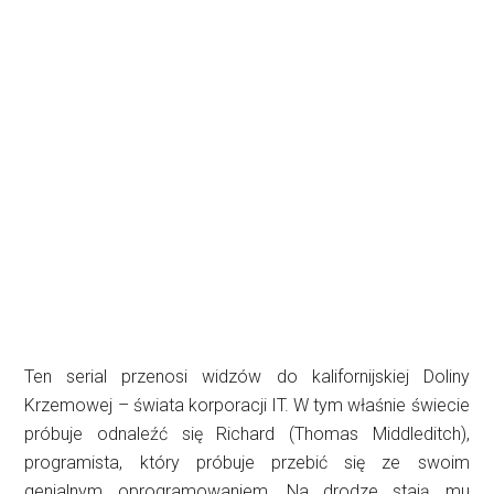
Ten serial przenosi widzów do kalifornijskiej Doliny
Krzemowej – świata korporacji IT. W tym właśnie świecie
próbuje odnaleźć się Richard (Thomas Middleditch),
programista, który próbuje przebić się ze swoim
genialnym oprogramowaniem. Na drodze stają mu