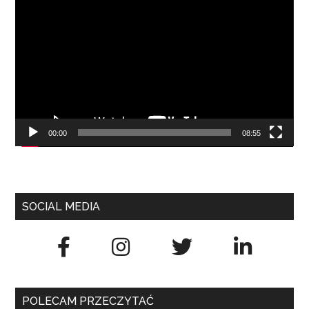
video
00:00
08:55
SOCIAL MEDIA
POLECAM PRZECZYTAĆ