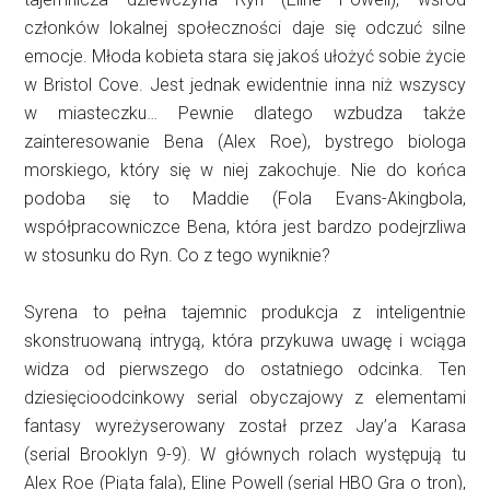
członków lokalnej społeczności daje się odczuć silne
emocje. Młoda kobieta stara się jakoś ułożyć sobie życie
w Bristol Cove. Jest jednak ewidentnie inna niż wszyscy
w miasteczku… Pewnie dlatego wzbudza także
zainteresowanie Bena (Alex Roe), bystrego biologa
morskiego, który się w niej zakochuje. Nie do końca
podoba się to Maddie (Fola Evans-Akingbola,
współpracowniczce Bena, która jest bardzo podejrzliwa
w stosunku do Ryn. Co z tego wyniknie?
Syrena to pełna tajemnic produkcja z inteligentnie
skonstruowaną intrygą, która przykuwa uwagę i wciąga
widza od pierwszego do ostatniego odcinka. Ten
dziesięcioodcinkowy serial obyczajowy z elementami
fantasy wyreżyserowany został przez Jay’a Karasa
(serial Brooklyn 9-9). W głównych rolach występują tu
Alex Roe (Piąta fala), Eline Powell (serial HBO Gra o tron),