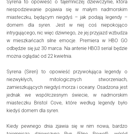
Syrena to opowieść o tajemniczej dziewczynie, która
niespodziewanie pojawia się w małym nadmorskim
miasteczku, będącym niegdyś – jak podają legendy –
domem dla syren. Jest w niej coś niepokojąco
intrygującego, nic więc dziwnego, że jej przyjazd wzbudza
w mieszkańcach silne emocje. Premiera w HBO GO
odbędzie się już 30 marca. Na antenie HBO3 serial będzie
można oglądać od 22 kwietnia.
Syrena (Siren) to opowieść przywołująca legendy o
niezwykłych, mitologicznych stworzeniach,
zamieszkujących niegdyś morza i oceany. Osadzona jest
jednak we współczesnym świecie, w nadmorskim
miasteczku Bristol Cove, które według legendy było
kiedyś domem dla syren.
Kiedy pewnego dnia zjawia się w nim nowa, bardzo
tajemnicza dziewczyna Ryn (Eline Powell), wśród