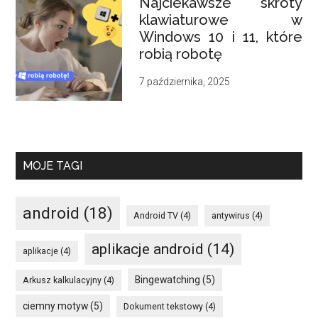
Najciekawsze skróty
klawiaturowe w
Windows 10 i 11, które
robią robotę
7 października, 2025
MOJE TAGI
android
(18)
Android TV
(4)
antywirus
(4)
aplikacje android
(14)
aplikacje
(4)
Bingewatching
(5)
Arkusz kalkulacyjny
(4)
ciemny motyw
(5)
Dokument tekstowy
(4)