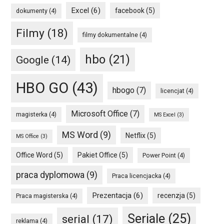
Excel
(6)
facebook
(5)
dokumenty
(4)
Filmy
(18)
filmy dokumentalne
(4)
hbo
(21)
Google
(14)
HBO GO
(43)
hbogo
(7)
licencjat
(4)
Microsoft Office
(7)
magisterka
(4)
MS Excel
(3)
MS Word
(9)
Netflix
(5)
MS Office
(3)
Office Word
(5)
Pakiet Office
(5)
Power Point
(4)
praca dyplomowa
(9)
Praca licencjacka
(4)
Prezentacja
(6)
recenzja
(5)
Praca magisterska
(4)
Seriale
(25)
serial
(17)
reklama
(4)