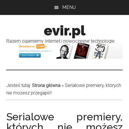
Przejdź
Przejdź
MENU
do
do
treści
głównego
evir.pl
paska
bocznego
Razem ogarniemy Internet i nowoczesne technologie.
Jesteś tutaj:
Strona główna
»
Serialowe premiery, których
nie możesz przegapić!
Serialowe premiery,
których nie możesz