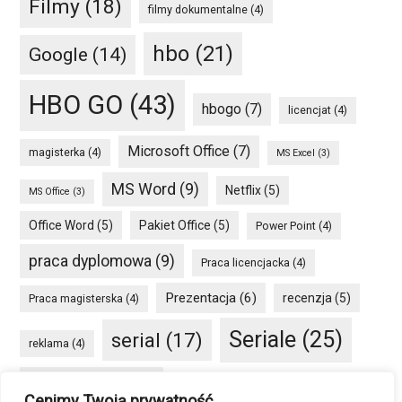
Filmy
(18)
filmy dokumentalne
(4)
hbo
(21)
Google
(14)
HBO GO
(43)
hbogo
(7)
licencjat
(4)
Microsoft Office
(7)
magisterka
(4)
MS Excel
(3)
MS Word
(9)
Netflix
(5)
MS Office
(3)
Office Word
(5)
Pakiet Office
(5)
Power Point
(4)
praca dyplomowa
(9)
Praca licencjacka
(4)
Prezentacja
(6)
recenzja
(5)
Praca magisterska
(4)
Seriale
(25)
serial
(17)
reklama
(4)
seriale HBO GO
(8)
Smartfon
(4)
social media
(4)
Cenimy Twoją prywatność