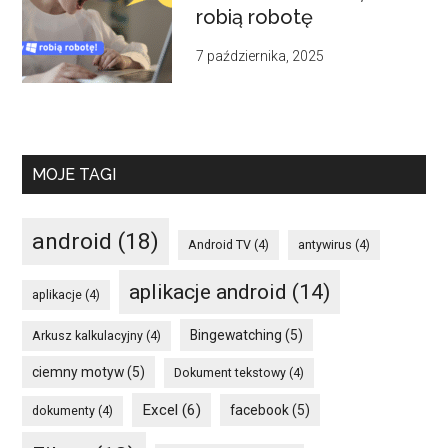
robią robotę
7 października, 2025
MOJE TAGI
android
(18)
Android TV
(4)
antywirus
(4)
aplikacje android
(14)
aplikacje
(4)
Bingewatching
(5)
Arkusz kalkulacyjny
(4)
ciemny motyw
(5)
Dokument tekstowy
(4)
Excel
(6)
facebook
(5)
dokumenty
(4)