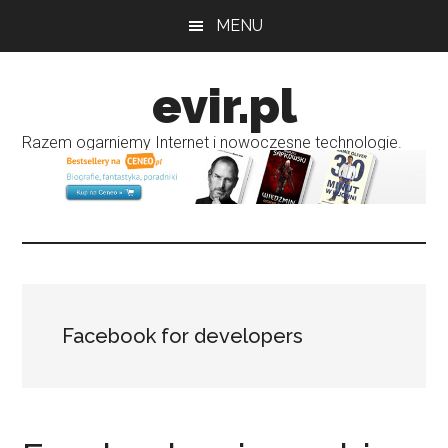
Przejdź
Przejdź
MENU
do
do
treści
głównego
evir.pl
paska
bocznego
Razem ogarniemy Internet i nowoczesne technologie.
Facebook for developers