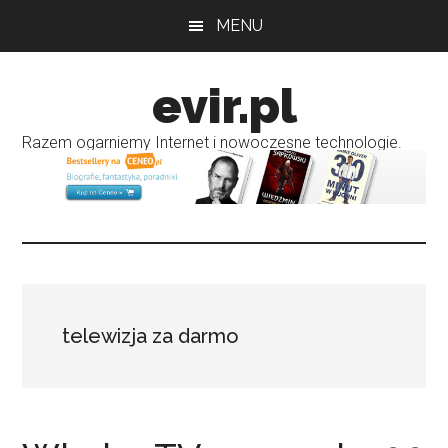
Przejdź
Przejdź
MENU
do
do
treści
głównego
evir.pl
paska
bocznego
Razem ogarniemy Internet i nowoczesne technologie.
telewizja za darmo