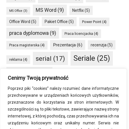
MS Word
(9)
Netflix
(5)
MS Office
(3)
Office Word
(5)
Pakiet Office
(5)
Power Point
(4)
praca dyplomowa
(9)
Praca licencjacka
(4)
Prezentacja
(6)
recenzja
(5)
Praca magisterska
(4)
Seriale
(25)
serial
(17)
reklama
(4)
seriale HBO GO
(8)
Smartfon
(4)
social media
(4)
Cenimy Twoją prywatność
VOD
(34)
sprzęt
(6)
Windows
(5)
Poprzez piki “cookies” należy rozumieć dane informatyczne
przechowywane w urządzeniach końcowych użytkowników,
Word
(8)
Windows 10
(7)
przeznaczone do korzystania ze stron internetowych. W
szczególności są to pliki tekstowe, zawierające nazwę strony
zmiana rozdzielczości
(4)
internetowej, z której pochodzą, czas przechowywania ich na
urządzeniu końcowym oraz unikalny numer. Serwis nie