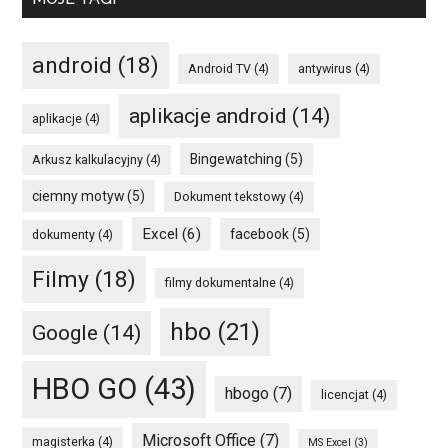
android
(18)
Android TV
(4)
antywirus
(4)
aplikacje android
(14)
aplikacje
(4)
Bingewatching
(5)
Arkusz kalkulacyjny
(4)
ciemny motyw
(5)
Dokument tekstowy
(4)
Excel
(6)
facebook
(5)
dokumenty
(4)
Filmy
(18)
filmy dokumentalne
(4)
hbo
(21)
Google
(14)
HBO GO
(43)
hbogo
(7)
licencjat
(4)
Microsoft Office
(7)
magisterka
(4)
MS Excel
(3)