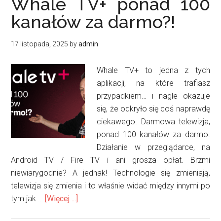
Whale TV+ ponad 100
kanałów za darmo?!
17 listopada, 2025
by
admin
Whale TV+ to jedna z tych
aplikacji, na które trafiasz
przypadkiem… i nagle okazuje
się, że odkryło się coś naprawdę
ciekawego. Darmowa telewizja,
ponad 100 kanałów za darmo.
Działanie w przeglądarce, na
Android TV / Fire TV i ani grosza opłat. Brzmi
niewiarygodnie? A jednak! Technologie się zmieniają,
telewizja się zmienia i to właśnie widać między innymi po
oWhale
tym jak …
[Więcej ...]
TV+