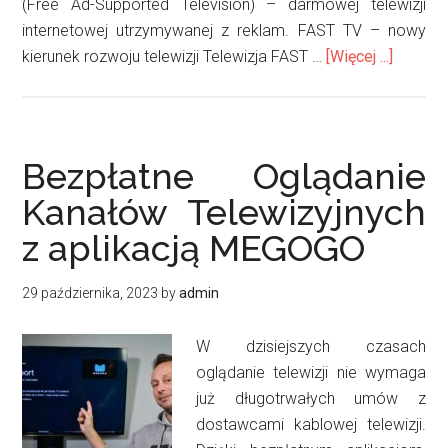
(Free Ad-Supported Television) – darmowej telewizji
internetowej utrzymywanej z reklam. FAST TV – nowy
oBezpł
kierunek rozwoju telewizji Telewizja FAST …
[Więcej ...]
kanały
TV
na
Sweet.
Bezpłatne Oglądanie
–
Kanałów Telewizyjnych
czy
z aplikacją MEGOGO
warto
sprawd
29 października, 2023
by
admin
W dzisiejszych czasach
oglądanie telewizji nie wymaga
już długotrwałych umów z
dostawcami kablowej telewizji.