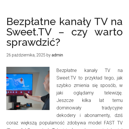
ponad
100
kanałów
Bezpłatne kanały TV na
za
Sweet.TV – czy warto
darmo?!
sprawdzić?
26 października, 2025
by
admin
Bezpłatne kanały TV na
Sweet.TV to przykład tego, jak
szybko zmienia się sposób, w
jaki oglądamy telewizję.
Jeszcze kilka lat temu
dominowały tradycyjne
dekodery i abonamenty, dziś
coraz większą popularność zdobywa model FAST TV