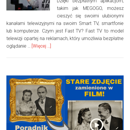
Dzięki bezpłatnym aplikacjom,
takim jak MEGOGO, możesz
cieszyć się swoimi ulubionymi
kanałami telewizyjnymi na swoim Smart TV, smartfonie
lub komputerze. Czym jest Fast TV? Fast TV to model
telewizji opartej na reklamach, który umożliwia bezpłatne
oBezpłatne
oglądanie …
[Więcej ...]
Oglądanie
Kanałów
Telewizyjnych
z
Pierwszy
aplikacją
panel
MEGOGO
boczny